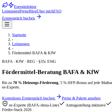
Energiedoktor
Leistungen
Preise
Blog
Über mich
FAQ
Erstgespräch buchen
Startseite
›
Leistungen
›
Fördermittel BAFA & KfW
BAFA · KfW · BEG · §35c EStG
Förder­mittel-Beratung BAFA & KfW
Bis zu
70 % Heizungs-Förderung
, 5 % iSFP-Bonus auf jede Maßna
ee-Experte.
Kostenloses Erstgespräch buchen
Preise & Pakete ansehen
ee-Experte (BAFA-/dena-Liste)
Antragsstellung inklusive
Förder-Stack 2026