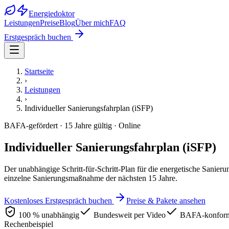
Energiedoktor
Leistungen
Preise
Blog
Über mich
FAQ
Erstgespräch buchen
Startseite
›
Leistungen
›
Individueller Sanierungsfahrplan (iSFP)
BAFA-gefördert · 15 Jahre gültig · Online
Individueller Sanierungs­fahrplan (iSFP)
Der unabhängige Schritt-für-Schritt-Plan für die energetische Sanie
einzelne Sanierungsmaßnahme der nächsten 15 Jahre.
Kostenloses Erstgespräch buchen
Preise & Pakete ansehen
100 % unabhängig
Bundesweit per Video
BAFA-konfor
Rechenbeispiel